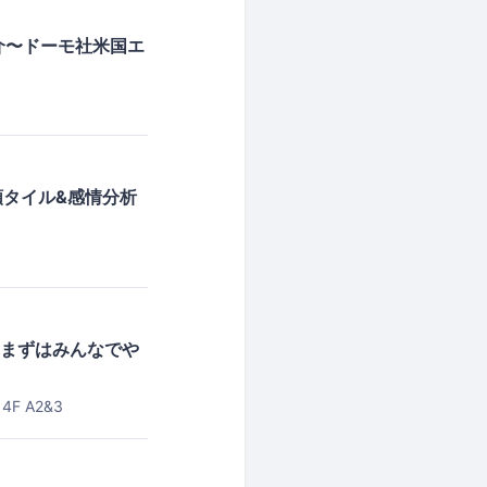
紹介〜ドーモ社米国エ
類タイル&感情分析
クト、まずはみんなでや
F A2&3